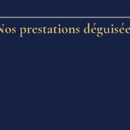
e
Création personalisées
Prestation Son / Lumière
Création
Nos prestations déguisée